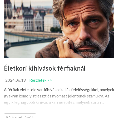
Életkori kihívások férfiaknál
2024.06.18
Részletek >>
A férfiak élete tele van kihívásokkal és felelősségekkel, amelyek
gyakran komoly stresszt és nyomást jelentenek számukra. Az
egyik legnagyobb kihívás a karrierépítés, melynek során ...
Férfi problémák