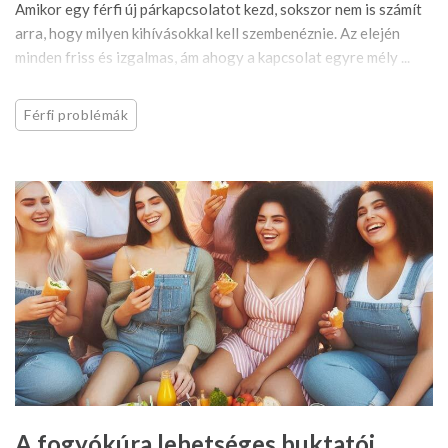
Amikor egy férfi új párkapcsolatot kezd, sokszor nem is számít
arra, hogy milyen kihívásokkal kell szembenéznie. Az elején
minden friss és izgalmas, ám ahogy a kapcsolat egyre mély ...
Férfi problémák
A fogyókúra lehetséges buktatói