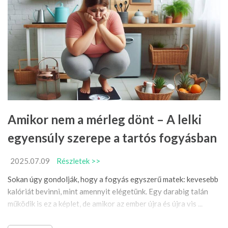
Amikor nem a mérleg dönt – A lelki
egyensúly szerepe a tartós fogyásban
2025.07.09
Részletek >>
Sokan úgy gondolják, hogy a fogyás egyszerű matek: kevesebb
kalóriát bevinni, mint amennyit elégetünk. Egy darabig talán
működik is ez a képlet, de amikor az ember újra és újra vis ...