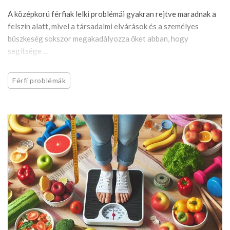
A középkorú férfiak lelki problémái gyakran rejtve maradnak a
felszín alatt, mivel a társadalmi elvárások és a személyes
büszkeség sokszor megakadályozza őket abban, hogy
segítsége ...
Férfi problémák