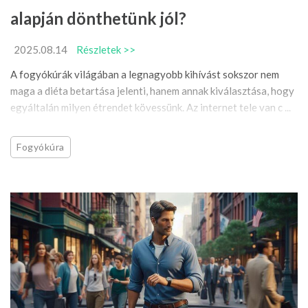
alapján dönthetünk jól?
2025.08.14
Részletek >>
A fogyókúrák világában a legnagyobb kihívást sokszor nem
maga a diéta betartása jelenti, hanem annak kiválasztása, hogy
egyáltalán milyen étrendet kövessünk. Az internet tele van c ...
Fogyókúra