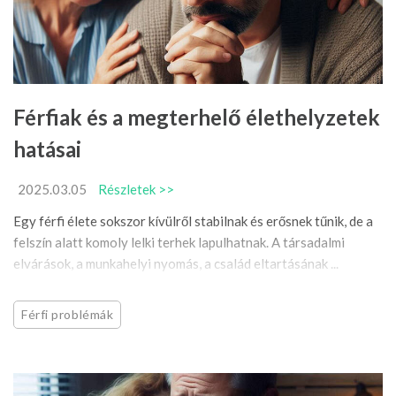
Férfiak és a megterhelő élethelyzetek
hatásai
2025.03.05
Részletek >>
Egy férfi élete sokszor kívülről stabilnak és erősnek tűnik, de a
felszín alatt komoly lelki terhek lapulhatnak. A társadalmi
elvárások, a munkahelyi nyomás, a család eltartásának ...
Férfi problémák