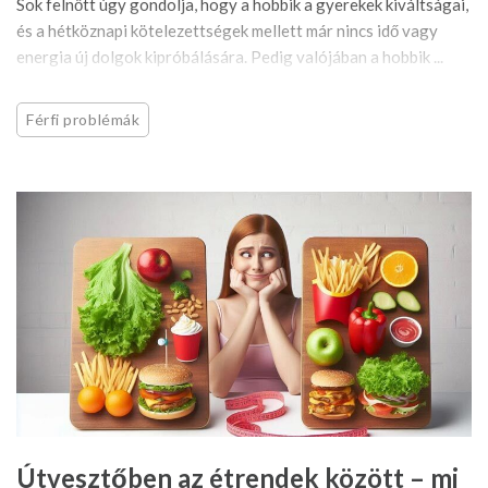
Sok felnőtt úgy gondolja, hogy a hobbik a gyerekek kiváltságai,
és a hétköznapi kötelezettségek mellett már nincs idő vagy
energia új dolgok kipróbálására. Pedig valójában a hobbik ...
Férfi problémák
Útvesztőben az étrendek között – mi