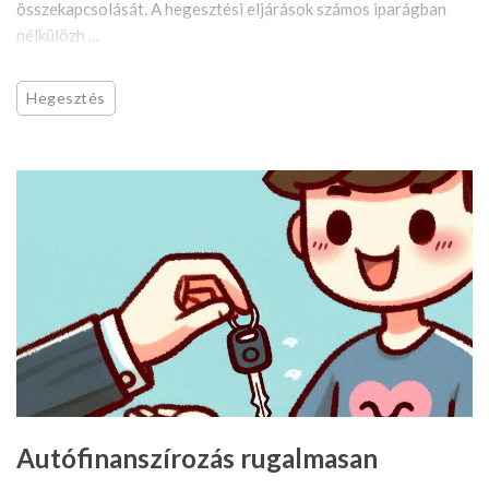
összekapcsolását. A hegesztési eljárások számos iparágban
nélkülözh ...
Hegesztés
Autófinanszírozás rugalmasan