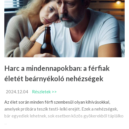
Harc a mindennapokban: a férfiak
életét beárnyékoló nehézségek
2024.12.04
Részletek >>
Az élet során minden férfi szembesül olyan kihívásokkal,
amelyek próbára teszik testi-lelki erejét. Ezek a nehézségek,
bár egyediek lehetnek, sok esetben közös gyökerekből táplálko
...