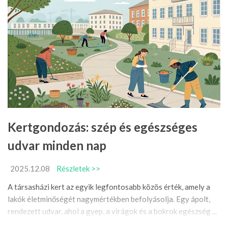
Kertgondozás: szép és egészséges
udvar minden nap
2025.12.08
Részletek >>
A társasházi kert az egyik legfontosabb közös érték, amely a
lakók életminőségét nagymértékben befolyásolja. Egy ápolt,
rendezett udvar, ahol a gyep, a virágok és a bokrok egészség ...