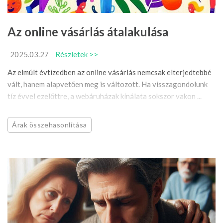
Az online vásárlás átalakulása
2025.03.27
Részletek >>
Az elmúlt évtizedben az online vásárlás nemcsak elterjedtebbé
vált, hanem alapvetően meg is változott. Ha visszagondolunk
tíz évvel ezelőttre, a webáruházak kínálata sokszor vakon ...
Árak összehasonlítása