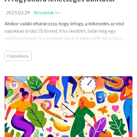
2025.03.29
Részletek >>
Amikor valaki elhatározza, hogy lefogy, a lelkesedés az első
napokban óriási. Új étrend, friss lendület, talán még egy
edzőtermi bérlet is a zsebben lapul. A tükör előtt állva könn ...
Fogyókúra