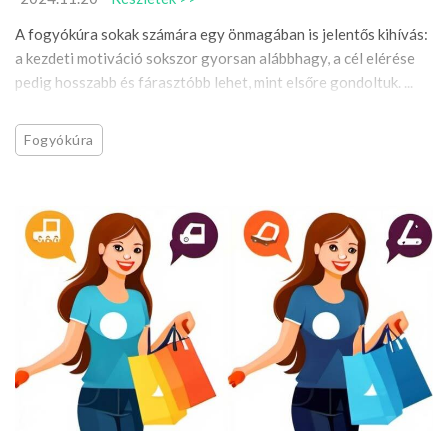
A fogyókúra sokak számára egy önmagában is jelentős kihívás:
a kezdeti motiváció sokszor gyorsan alábbhagy, a cél elérése
pedig hosszabb és fárasztóbb lehet, mint elsőre gondoltuk. ...
Fogyókúra