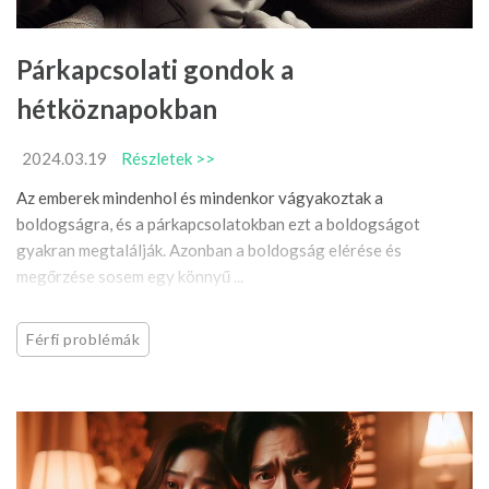
Párkapcsolati gondok a
hétköznapokban
2024.03.19
Részletek >>
Az emberek mindenhol és mindenkor vágyakoztak a
boldogságra, és a párkapcsolatokban ezt a boldogságot
gyakran megtalálják. Azonban a boldogság elérése és
megőrzése sosem egy könnyű ...
Férfi problémák