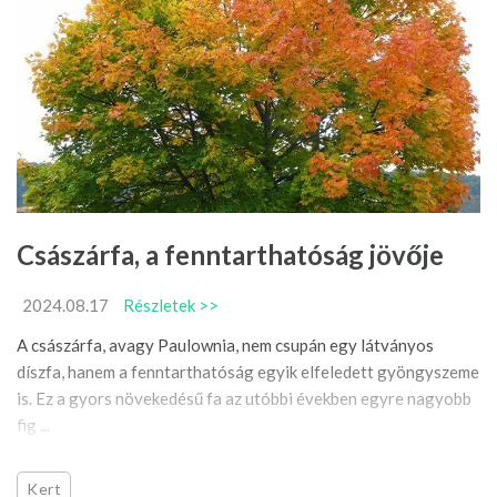
Császárfa, a fenntarthatóság jövője
2024.08.17
Részletek >>
A császárfa, avagy Paulownia, nem csupán egy látványos
díszfa, hanem a fenntarthatóság egyik elfeledett gyöngyszeme
is. Ez a gyors növekedésű fa az utóbbi években egyre nagyobb
fig ...
Kert