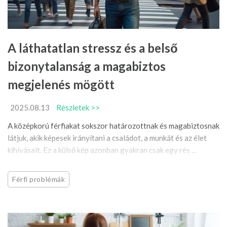
A láthatatlan stressz és a belső
bizonytalanság a magabiztos
megjelenés mögött
2025.08.13
Részletek >>
A középkorú férfiakat sokszor határozottnak és magabiztosnak
látjuk, akik képesek irányítani a családot, a munkát és az élet
kihívásait. Ez a külső kép azonban gyakran csak egy rés ...
Férfi problémák