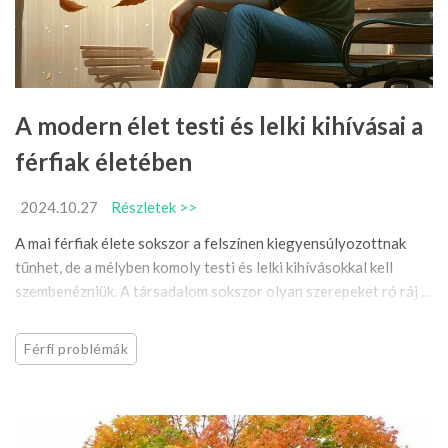
A modern élet testi és lelki kihívásai a
férfiak életében
2024.10.27
Részletek >>
A mai férfiak élete sokszor a felszínen kiegyensúlyozottnak
tűnhet, de a mélyben komoly testi és lelki kihívásokkal kell
szembenézniük. A társadalom sokszor olyan szerepeket ró ráj ...
Férfi problémák