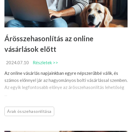
Árösszehasonlítás az online
vásárlások előtt
2024.07.10
Részletek >>
Az online vásárlás napjainkban egyre népszerűbbé válik, és
számos előnnyel jár az hagyományos bolti vásárlással szemben.
Az egyik legfontosabb előnye az árösszehasonlítás lehetőség
...
Árak összehasonlítása