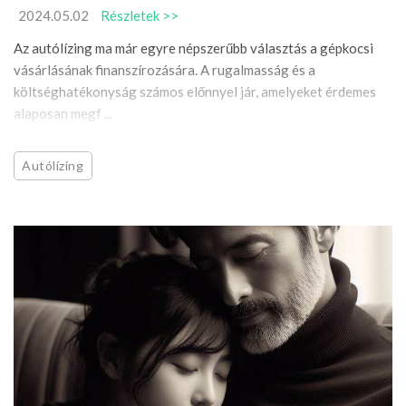
2024.05.02
Részletek >>
Az autólízing ma már egyre népszerűbb választás a gépkocsi
vásárlásának finanszírozására. A rugalmasság és a
költséghatékonyság számos előnnyel jár, amelyeket érdemes
alaposan megf ...
Autólízing