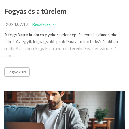
Fogyás és a türelem
2024.07.12
Részletek >>
A fogyókúra kudarca gyakori jelenség, és ennek számos oka
lehet. Az egyik legnagyobb probléma a túlzott elvárásokban
rejlik. Az emberek gyakran azonnali eredményeket várnak, és
ami ...
Fogyókúra