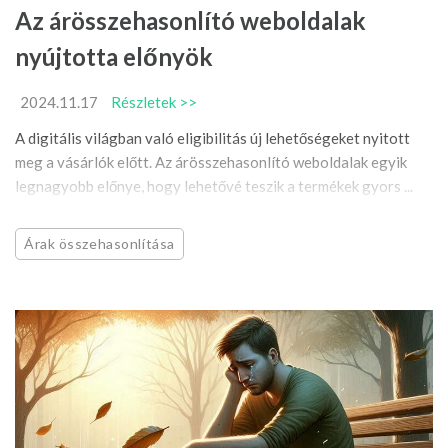
Az árösszehasonlító weboldalak
nyújtotta előnyök
2024.11.17
Részletek >>
A digitális világban való eligibilitás új lehetőségeket nyitott
meg a vásárlók előtt. Az árösszehasonlító weboldalak egyik
legnagyobb előnye, hogy lehetővé teszik a termékek gyors ...
Árak összehasonlítása