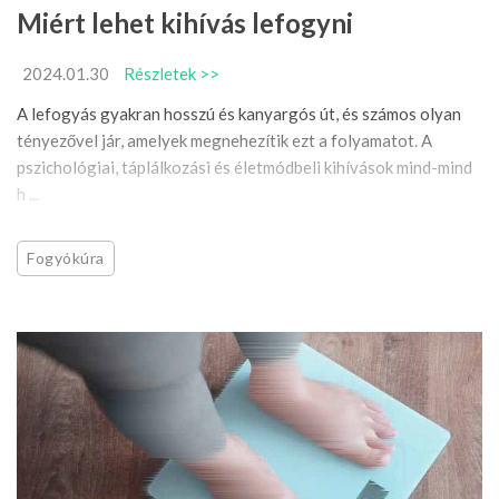
Miért lehet kihívás lefogyni
2024.01.30
Részletek >>
A lefogyás gyakran hosszú és kanyargós út, és számos olyan
tényezővel jár, amelyek megnehezítik ezt a folyamatot. A
pszichológiai, táplálkozási és életmódbeli kihívások mind-mind
h ...
Fogyókúra