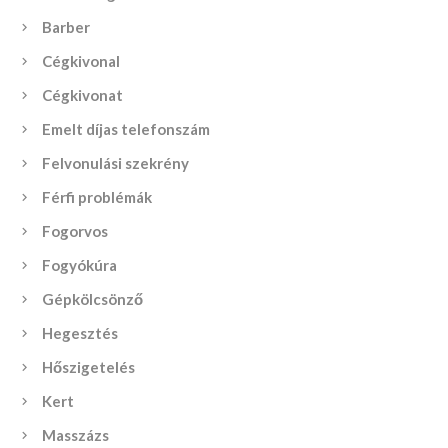
Barber
Cégkivonal
Cégkivonat
Emelt díjas telefonszám
Felvonulási szekrény
Férfi problémák
Fogorvos
Fogyókúra
Gépkölcsönző
Hegesztés
Hőszigetelés
Kert
Masszázs