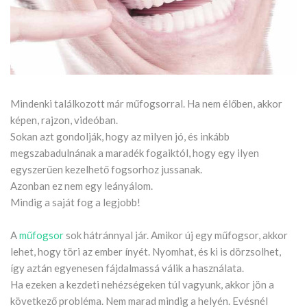
Mindenki találkozott már műfogsorral. Ha nem élőben, akkor
képen, rajzon, videóban.
Sokan azt gondolják, hogy az milyen jó, és inkább
megszabadulnának a maradék fogaiktól, hogy egy ilyen
egyszerűen kezelhető fogsorhoz jussanak.
Azonban ez nem egy leányálom.
Mindig a saját fog a legjobb!
A
műfogsor
sok hátránnyal jár. Amikor új egy műfogsor, akkor
lehet, hogy töri az ember ínyét. Nyomhat, és ki is dörzsolhet,
így aztán egyenesen fájdalmassá válik a használata.
Ha ezeken a kezdeti nehézségeken túl vagyunk, akkor jön a
következő probléma. Nem marad mindig a helyén. Evésnél