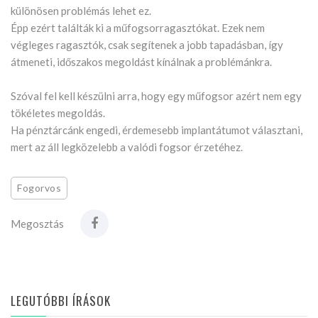
különösen problémás lehet ez.
Épp ezért találták ki a műfogsorragasztókat. Ezek nem
végleges ragasztók, csak segítenek a jobb tapadásban, így
átmeneti, időszakos megoldást kínálnak a problémánkra.
Szóval fel kell készülni arra, hogy egy műfogsor azért nem egy
tökéletes megoldás.
Ha pénztárcánk engedi, érdemesebb implantátumot választani,
mert az áll legközelebb a valódi fogsor érzetéhez.
Fogorvos
Megosztás
LEGUTÓBBI ÍRÁSOK