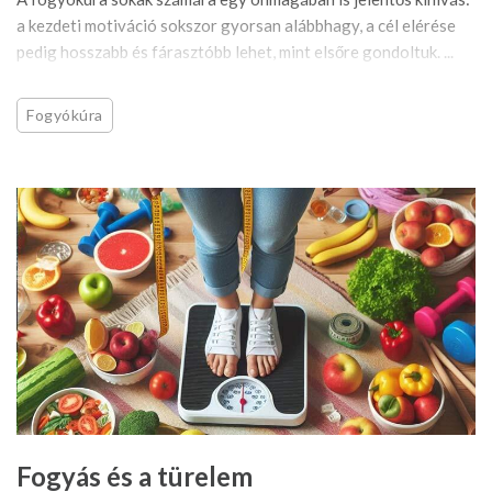
a kezdeti motiváció sokszor gyorsan alábbhagy, a cél elérése
pedig hosszabb és fárasztóbb lehet, mint elsőre gondoltuk. ...
Fogyókúra
Fogyás és a türelem