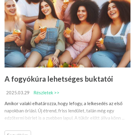
A fogyókúra lehetséges buktatói
2025.03.29
Részletek >>
Amikor valaki elhatározza, hogy lefogy, a lelkesedés az első
napokban óriási. Új étrend, friss lendület, talán még egy
edzőtermi bérlet is a zsebben lapul. A tükör előtt állva könn ...