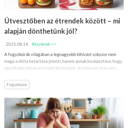
Útvesztőben az étrendek között – mi
alapján dönthetünk jól?
2025.08.14
Részletek >>
A fogyókúrák világában a legnagyobb kihívást sokszor nem
maga a diéta betartása jelenti, hanem annak kiválasztása, hogy
egyáltalán milyen étrendet kövessünk. Az internet tele van c ...
Fogyókúra