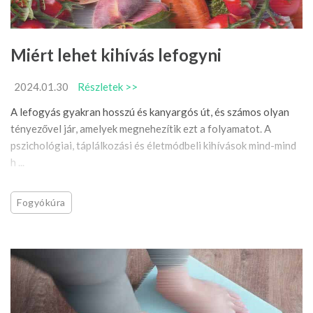
Miért lehet kihívás lefogyni
2024.01.30
Részletek >>
A lefogyás gyakran hosszú és kanyargós út, és számos olyan
tényezővel jár, amelyek megnehezítik ezt a folyamatot. A
pszichológiai, táplálkozási és életmódbeli kihívások mind-mind
h ...
Fogyókúra