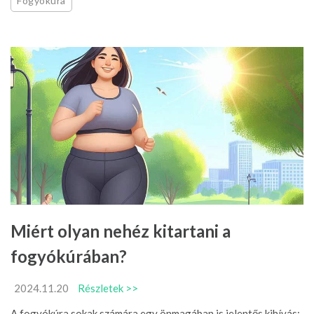
Fogyókúra
Miért olyan nehéz kitartani a
fogyókúrában?
2024.11.20
Részletek >>
A fogyókúra sokak számára egy önmagában is jelentős kihívás: