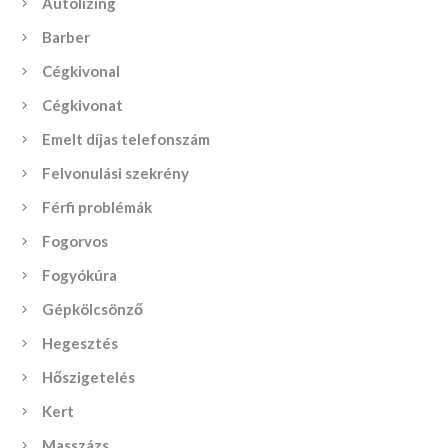
Autólízing
Barber
Cégkivonal
Cégkivonat
Emelt díjas telefonszám
Felvonulási szekrény
Férfi problémák
Fogorvos
Fogyókúra
Gépkölcsönző
Hegesztés
Hőszigetelés
Kert
Masszázs