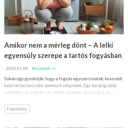
Amikor nem a mérleg dönt – A lelki
egyensúly szerepe a tartós fogyásban
2025.07.09
Részletek >>
Sokan úgy gondolják, hogy a fogyás egyszerű matek: kevesebb
kalóriát bevinni, mint amennyit elégetünk. Egy darabig talán
működik is ez a képlet, de amikor az ember újra és újra vis ...
Fogyókúra