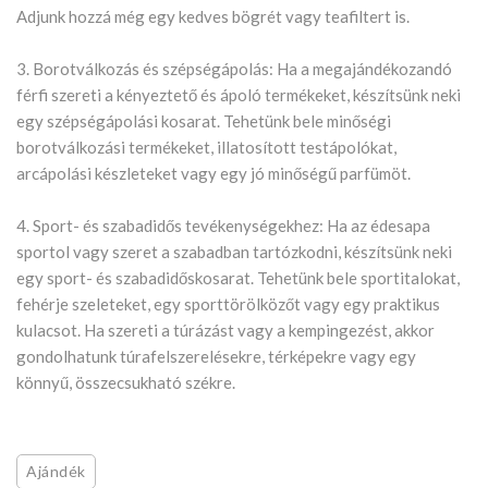
Adjunk hozzá még egy kedves bögrét vagy teafiltert is.
3. Borotválkozás és szépségápolás: Ha a megajándékozandó
férfi szereti a kényeztető és ápoló termékeket, készítsünk neki
egy szépségápolási kosarat. Tehetünk bele minőségi
borotválkozási termékeket, illatosított testápolókat,
arcápolási készleteket vagy egy jó minőségű parfümöt.
4. Sport- és szabadidős tevékenységekhez: Ha az édesapa
sportol vagy szeret a szabadban tartózkodni, készítsünk neki
egy sport- és szabadidőskosarat. Tehetünk bele sportitalokat,
fehérje szeleteket, egy sporttörölközőt vagy egy praktikus
kulacsot. Ha szereti a túrázást vagy a kempingezést, akkor
gondolhatunk túrafelszerelésekre, térképekre vagy egy
könnyű, összecsukható székre.
Ajándék