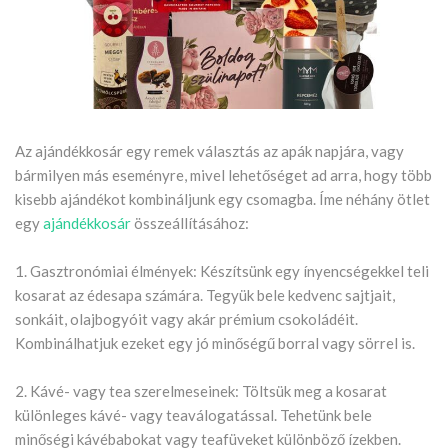
Az ajándékkosár egy remek választás az apák napjára, vagy
bármilyen más eseményre, mivel lehetőséget ad arra, hogy több
kisebb ajándékot kombináljunk egy csomagba. Íme néhány ötlet
egy
ajándékkosár
összeállításához:
1. Gasztronómiai élmények: Készítsünk egy ínyencségekkel teli
kosarat az édesapa számára. Tegyük bele kedvenc sajtjait,
sonkáit, olajbogyóit vagy akár prémium csokoládéit.
Kombinálhatjuk ezeket egy jó minőségű borral vagy sörrel is.
2. Kávé- vagy tea szerelmeseinek: Töltsük meg a kosarat
különleges kávé- vagy teaválogatással. Tehetünk bele
minőségi kávébabokat vagy teafüveket különböző ízekben.