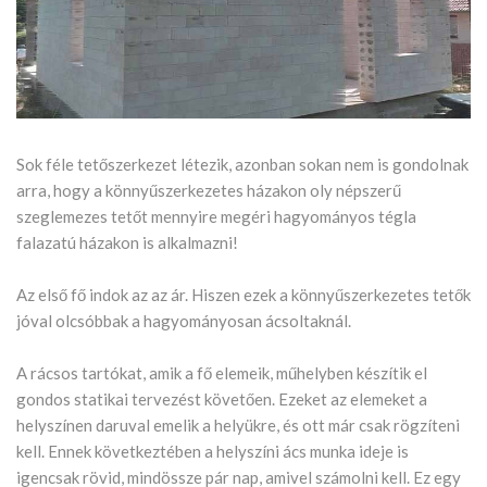
Sok féle tetőszerkezet létezik, azonban sokan nem is gondolnak
arra, hogy a könnyűszerkezetes házakon oly népszerű
szeglemezes tetőt mennyire megéri hagyományos tégla
falazatú házakon is alkalmazni!
Az első fő indok az az ár. Hiszen ezek a könnyűszerkezetes tetők
jóval olcsóbbak a hagyományosan ácsoltaknál.
A rácsos tartókat, amik a fő elemeik, műhelyben készítik el
gondos statikai tervezést követően. Ezeket az elemeket a
helyszínen daruval emelik a helyükre, és ott már csak rögzíteni
kell. Ennek következtében a helyszíni ács munka ideje is
igencsak rövid, mindössze pár nap, amivel számolni kell. Ez egy