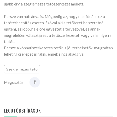
újabb érv a szeglemezes tetőszerkezet mellett.
Persze van hátránya is. Mégpedig az, hogy nem ideális ez a
tetőtérbeépítés esetén. Szóval aki a tetőteret be szeretné
építeni, az jobb, ha előre egyeztet a tervezővel, és annak
megfelelően választja ezt a tetőszerkezetet, vagy valamilyen s
fajtát.
Persze a könnyűszerkezetes tetők is jól terhelhetők, nyugodtan
lehet rá cserepet is rakni, ennek sincs akadálya.
Szeglemezes tető
Megosztás
LEGUTÓBBI ÍRÁSOK