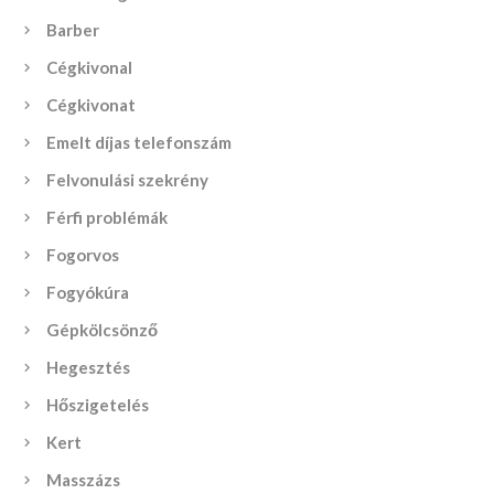
Barber
Cégkivonal
Cégkivonat
Emelt díjas telefonszám
Felvonulási szekrény
Férfi problémák
Fogorvos
Fogyókúra
Gépkölcsönző
Hegesztés
Hőszigetelés
Kert
Masszázs