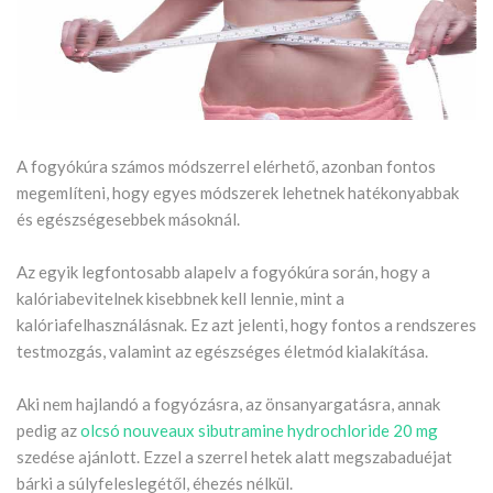
A fogyókúra számos módszerrel elérhető, azonban fontos
megemlíteni, hogy egyes módszerek lehetnek hatékonyabbak
és egészségesebbek másoknál.
Az egyik legfontosabb alapelv a fogyókúra során, hogy a
kalóriabevitelnek kisebbnek kell lennie, mint a
kalóriafelhasználásnak. Ez azt jelenti, hogy fontos a rendszeres
testmozgás, valamint az egészséges életmód kialakítása.
Aki nem hajlandó a fogyózásra, az önsanyargatásra, annak
pedig az
olcsó nouveaux sibutramine hydrochloride 20 mg
szedése ajánlott. Ezzel a szerrel hetek alatt megszabaduéjat
bárki a súlyfeleslegétől, éhezés nélkül.