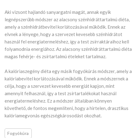
Aki vizsont hajlandó sanyargatni magát, annak egyik
legnépszerűbb módszer az alacsony szénhidráttartalmú diéta,
amely a szénhidrátbevitel korlátozásával működik. Ennek az
elvnek a lényege, hogy a szervezet kevesebb szénhidrátot
használ fel energiatermeléshez, így a test zsírraktáraihoz kell
folyamodnia energiához. Az alacsony szénhidráttartalmú diéta
magas fehérje- és zsírtartalmú ételeket tartalmaz.
A kalóriaszegény diéta egy másik fogyókúrás módszer, amely a
kalóriabevitel korlátozásával működik. Ennek a módszernek a
célja, hogy a szervezet kevesebb energiát kapjon, mint
amennyit felhasznál, így a test zsírtartalékokat használ
energiatermeléshez. Ez a módszer általában könnyen
követhető, de fontos megemlíteni, hogy a hirtelen, drasztikus
kalóriamegvonás egészségkárosodást okozhat.
Fogyókúra