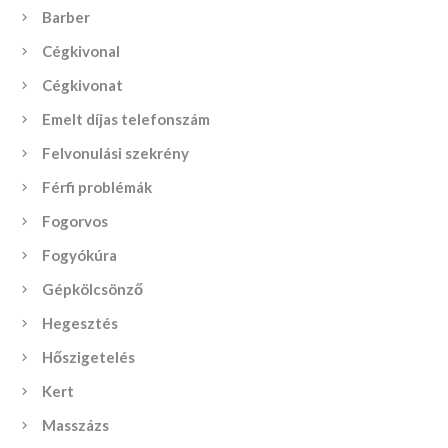
Barber
Cégkivonal
Cégkivonat
Emelt díjas telefonszám
Felvonulási szekrény
Férfi problémák
Fogorvos
Fogyókúra
Gépkölcsönző
Hegesztés
Hőszigetelés
Kert
Masszázs