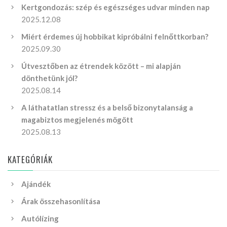
Kertgondozás: szép és egészséges udvar minden nap
2025.12.08
Miért érdemes új hobbikat kipróbálni felnőttkorban?
2025.09.30
Útvesztőben az étrendek között – mi alapján
dönthetünk jól?
2025.08.14
A láthatatlan stressz és a belső bizonytalanság a
magabiztos megjelenés mögött
2025.08.13
KATEGÓRIÁK
Ajándék
Árak összehasonlítása
Autólízing