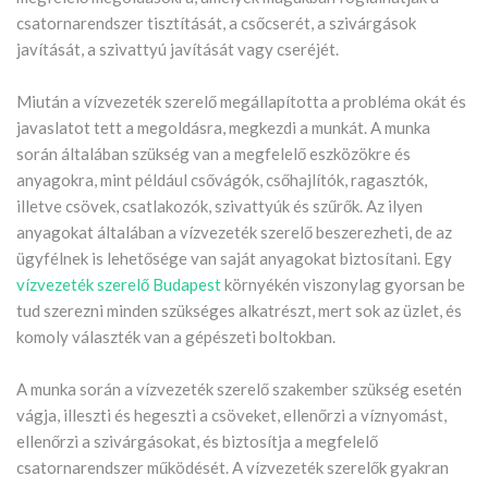
csatornarendszer tisztítását, a csőcserét, a szivárgások
javítását, a szivattyú javítását vagy cseréjét.
Miután a vízvezeték szerelő megállapította a probléma okát és
javaslatot tett a megoldásra, megkezdi a munkát. A munka
során általában szükség van a megfelelő eszközökre és
anyagokra, mint például csővágók, csőhajlítók, ragasztók,
illetve csövek, csatlakozók, szivattyúk és szűrők. Az ilyen
anyagokat általában a vízvezeték szerelő beszerezheti, de az
ügyfélnek is lehetősége van saját anyagokat biztosítani. Egy
vízvezeték szerelő Budapest
környékén viszonylag gyorsan be
tud szerezni minden szükséges alkatrészt, mert sok az üzlet, és
komoly választék van a gépészeti boltokban.
A munka során a vízvezeték szerelő szakember szükség esetén
vágja, illeszti és hegeszti a csöveket, ellenőrzi a víznyomást,
ellenőrzi a szivárgásokat, és biztosítja a megfelelő
csatornarendszer működését. A vízvezeték szerelők gyakran