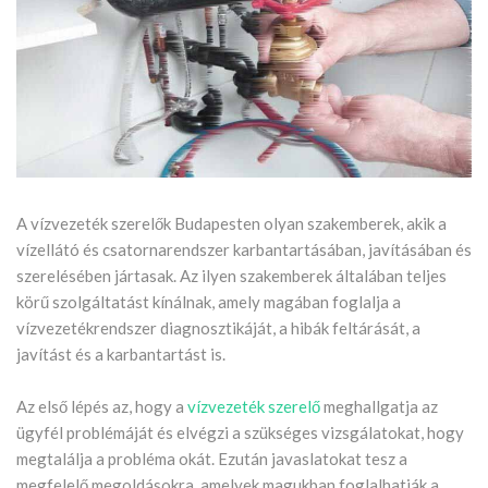
A vízvezeték szerelők Budapesten olyan szakemberek, akik a
vízellátó és csatornarendszer karbantartásában, javításában és
szerelésében jártasak. Az ilyen szakemberek általában teljes
körű szolgáltatást kínálnak, amely magában foglalja a
vízvezetékrendszer diagnosztikáját, a hibák feltárását, a
javítást és a karbantartást is.
Az első lépés az, hogy a
vízvezeték szerelő
meghallgatja az
ügyfél problémáját és elvégzi a szükséges vizsgálatokat, hogy
megtalálja a probléma okát. Ezután javaslatokat tesz a
megfelelő megoldásokra, amelyek magukban foglalhatják a