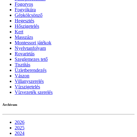
Fogorvos
Fogyókúra
Gépkölcsönző
Hegesztés
Hőszigetelés
Kert
Masszázs
Montessori játékok
Nyelvtanfolyam
Rovarirtás
Szeglemezes tető
Tisztítás
Üzletberendezés
Vászon
Villanyszerelés
Vízszigetelés
Vízvezeték szerelés
Archivum
2026
2025
2024