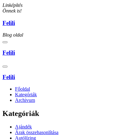
Linképítés
Önnek is!
Felili
Blog oldal
Felili
Felili
Főoldal
Kategóriák
Archivum
Kategóriák
Ajándék
Árak összehasonlítása
Autólízing