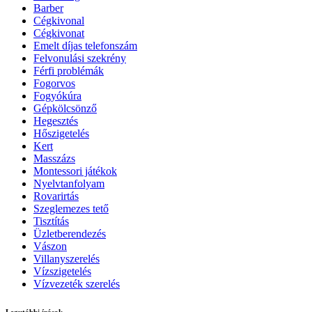
Barber
Cégkivonal
Cégkivonat
Emelt díjas telefonszám
Felvonulási szekrény
Férfi problémák
Fogorvos
Fogyókúra
Gépkölcsönző
Hegesztés
Hőszigetelés
Kert
Masszázs
Montessori játékok
Nyelvtanfolyam
Rovarirtás
Szeglemezes tető
Tisztítás
Üzletberendezés
Vászon
Villanyszerelés
Vízszigetelés
Vízvezeték szerelés