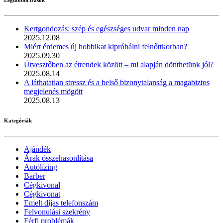
Legutóbbi írások
Kertgondozás: szép és egészséges udvar minden nap
2025.12.08
Miért érdemes új hobbikat kipróbálni felnőttkorban?
2025.09.30
Útvesztőben az étrendek között – mi alapján dönthetünk jól?
2025.08.14
A láthatatlan stressz és a belső bizonytalanság a magabiztos
megjelenés mögött
2025.08.13
Kategóriák
Ajándék
Árak összehasonlítása
Autólízing
Barber
Cégkivonal
Cégkivonat
Emelt díjas telefonszám
Felvonulási szekrény
Férfi problémák