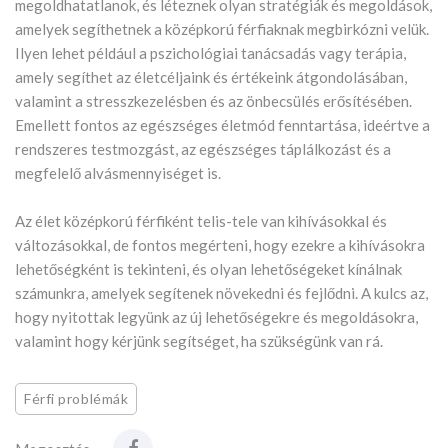
megoldhatatlanok, és léteznek olyan stratégiák és megoldások,
amelyek segíthetnek a középkorú férfiaknak megbirkózni velük.
Ilyen lehet például a pszichológiai tanácsadás vagy terápia,
amely segíthet az életcéljaink és értékeink átgondolásában,
valamint a stresszkezelésben és az önbecsülés erősítésében.
Emellett fontos az egészséges életmód fenntartása, ideértve a
rendszeres testmozgást, az egészséges táplálkozást és a
megfelelő alvásmennyiséget is.
Az élet középkorú férfiként telis-tele van kihívásokkal és
változásokkal, de fontos megérteni, hogy ezekre a kihívásokra
lehetőségként is tekinteni, és olyan lehetőségeket kínálnak
számunkra, amelyek segítenek növekedni és fejlődni. A kulcs az,
hogy nyitottak legyünk az új lehetőségekre és megoldásokra,
valamint hogy kérjünk segítséget, ha szükségünk van rá.
Férfi problémák