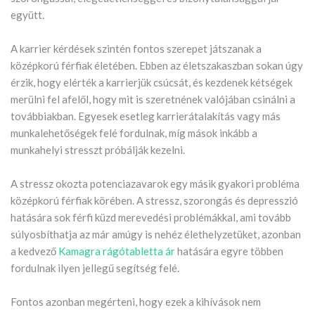
együtt.
A karrier kérdések szintén fontos szerepet játszanak a
középkorú férfiak életében. Ebben az életszakaszban sokan úgy
érzik, hogy elérték a karrierjük csúcsát, és kezdenek kétségek
merülni fel afelől, hogy mit is szeretnének valójában csinálni a
továbbiakban. Egyesek esetleg karrierátalakítás vagy más
munkalehetőségek felé fordulnak, míg mások inkább a
munkahelyi stresszt próbálják kezelni.
A stressz okozta potenciazavarok egy másik gyakori probléma
középkorú férfiak körében. A stressz, szorongás és depresszió
hatására sok férfi küzd merevedési problémákkal, ami tovább
súlyosbíthatja az már amúgy is nehéz élethelyzetüket, azonban
a kedvező
Kamagra rágótabletta ár
hatására egyre többen
fordulnak ilyen jellegű segítség felé.
Fontos azonban megérteni, hogy ezek a kihívások nem