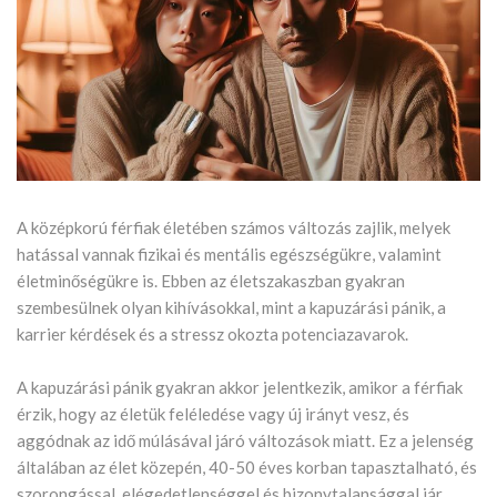
A középkorú férfiak életében számos változás zajlik, melyek
hatással vannak fizikai és mentális egészségükre, valamint
életminőségükre is. Ebben az életszakaszban gyakran
szembesülnek olyan kihívásokkal, mint a kapuzárási pánik, a
karrier kérdések és a stressz okozta potenciazavarok.
A kapuzárási pánik gyakran akkor jelentkezik, amikor a férfiak
érzik, hogy az életük feléledése vagy új irányt vesz, és
aggódnak az idő múlásával járó változások miatt. Ez a jelenség
általában az élet közepén, 40-50 éves korban tapasztalható, és
szorongással, elégedetlenséggel és bizonytalansággal jár