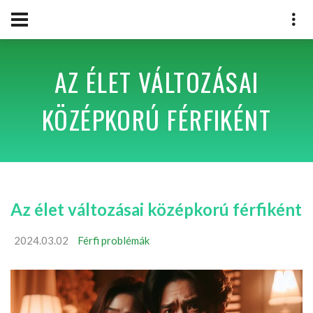
AZ ÉLET VÁLTOZÁSAI
KÖZÉPKORÚ FÉRFIKÉNT
Az élet változásai középkorú férfiként
2024.03.02
Férfi problémák