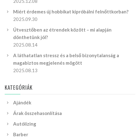
2025.12.08
Miért érdemes új hobbikat kipróbálni felnőttkorban?
2025.09.30
Útvesztőben az étrendek között – mi alapján
dönthetünk jól?
2025.08.14
A láthatatlan stressz és a belső bizonytalanság a
magabiztos megjelenés mögött
2025.08.13
KATEGÓRIÁK
Ajándék
Árak összehasonlítása
Autólízing
Barber