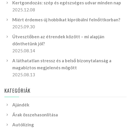
Kertgondozás: szép és egészséges udvar minden nap
2025.12.08
Miért érdemes új hobbikat kipróbálni felnőttkorban?
2025.09.30
Útvesztőben az étrendek között – mi alapján
dönthetünk jól?
2025.08.14
A láthatatlan stressz és a belső bizonytalanság a
magabiztos megjelenés mögött
2025.08.13
KATEGÓRIÁK
Ajándék
Árak összehasonlítása
Autólízing