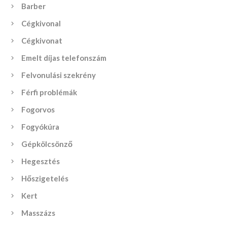
Barber
Cégkivonal
Cégkivonat
Emelt díjas telefonszám
Felvonulási szekrény
Férfi problémák
Fogorvos
Fogyókúra
Gépkölcsönző
Hegesztés
Hőszigetelés
Kert
Masszázs