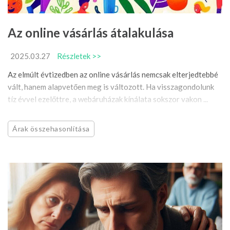
Az online vásárlás átalakulása
2025.03.27
Részletek >>
Az elmúlt évtizedben az online vásárlás nemcsak elterjedtebbé
vált, hanem alapvetően meg is változott. Ha visszagondolunk
tíz évvel ezelőttre, a webáruházak kínálata sokszor vakon ...
Árak összehasonlítása