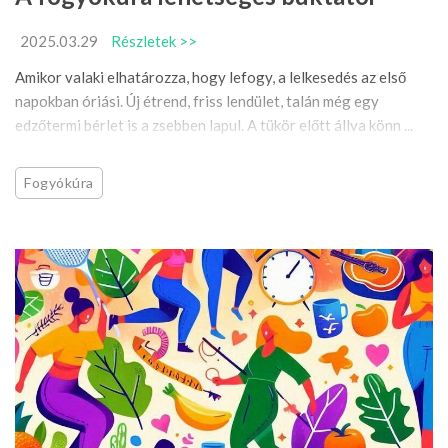
2025.03.29
Részletek >>
Amikor valaki elhatározza, hogy lefogy, a lelkesedés az első
napokban óriási. Új étrend, friss lendület, talán még egy
edzőtermi bérlet is a zsebben lapul. A tükör előtt állva könn ...
Fogyókúra