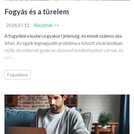
Fogyás és a türelem
2024.07.12
Részletek >>
A fogyókúra kudarca gyakori jelenség, és ennek számos oka
lehet. Az egyik legnagyobb probléma a túlzott elvárásokban
rejlik. Az emberek gyakran azonnali eredményeket várnak, és
ami ...
Fogyókúra