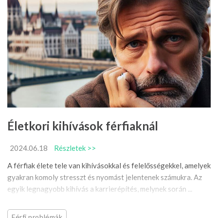
Életkori kihívások férfiaknál
2024.06.18
Részletek >>
A férfiak élete tele van kihívásokkal és felelősségekkel, amelyek
gyakran komoly stresszt és nyomást jelentenek számukra. Az
egyik legnagyobb kihívás a karrierépítés, melynek során ...
Férfi problémák