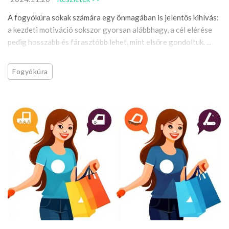
A fogyókúra sokak számára egy önmagában is jelentős kihívás:
a kezdeti motiváció sokszor gyorsan alábbhagy, a cél elérése
pedig hosszabb és fárasztóbb lehet, mint elsőre gondoltuk. ...
Fogyókúra