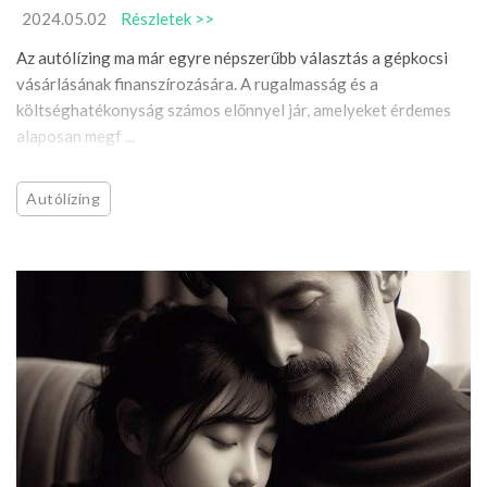
2024.05.02
Részletek >>
Az autólízing ma már egyre népszerűbb választás a gépkocsi
vásárlásának finanszírozására. A rugalmasság és a
költséghatékonyság számos előnnyel jár, amelyeket érdemes
alaposan megf ...
Autólízing