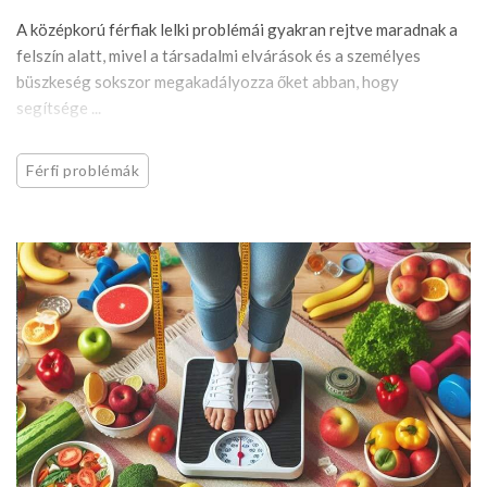
A középkorú férfiak lelki problémái gyakran rejtve maradnak a
felszín alatt, mivel a társadalmi elvárások és a személyes
büszkeség sokszor megakadályozza őket abban, hogy
segítsége ...
Férfi problémák