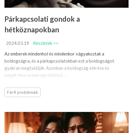
Párkapcsolati gondok a
hétköznapokban
2024.03.19
Részletek >>
Az emberek mindenhol és mindenkor vágyakoztak a
boldogságra, és a párkapcsolatokban ezt a boldogságot
gyakran megtalálják. Azonban a boldogság elérése és
megőrzése sosem egy könnyű ...
Férfi problémák