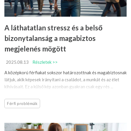
A láthatatlan stressz és a belső
bizonytalanság a magabiztos
megjelenés mögött
2025.08.13
Részletek >>
A középkorú férfiakat sokszor határozottnak és magabiztosnak
látjuk, akik képesek irányítani a családot, a munkát és az élet
kihívásait. Ez a külső kép azonban gyakran csak egy rés ...
Férfi problémák