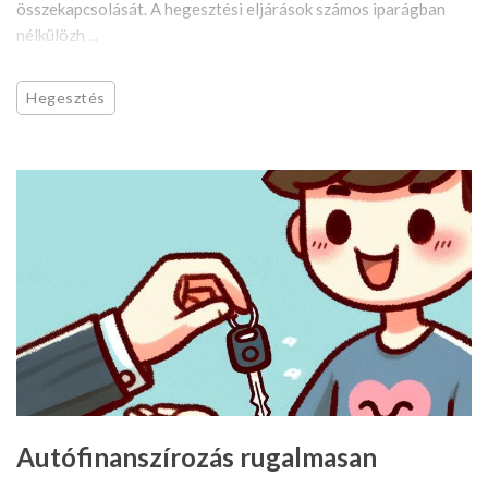
összekapcsolását. A hegesztési eljárások számos iparágban
nélkülözh ...
Hegesztés
Autófinanszírozás rugalmasan