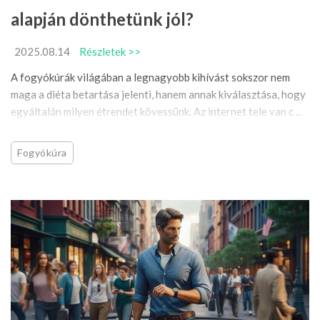
alapján dönthetünk jól?
2025.08.14
Részletek >>
A fogyókúrák világában a legnagyobb kihívást sokszor nem
maga a diéta betartása jelenti, hanem annak kiválasztása, hogy
egyáltalán milyen étrendet kövessünk. Az internet tele van c ...
Fogyókúra