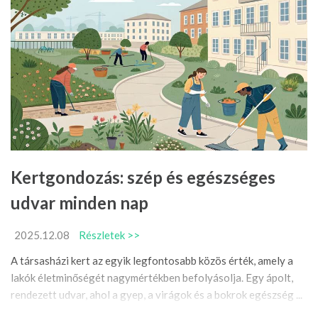
Kertgondozás: szép és egészséges
udvar minden nap
2025.12.08
Részletek >>
A társasházi kert az egyik legfontosabb közös érték, amely a
lakók életminőségét nagymértékben befolyásolja. Egy ápolt,
rendezett udvar, ahol a gyep, a virágok és a bokrok egészség ...