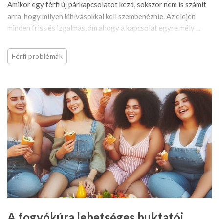
Amikor egy férfi új párkapcsolatot kezd, sokszor nem is számít
arra, hogy milyen kihívásokkal kell szembenéznie. Az elején
minden friss és izgalmas, ám ahogy a kapcsolat egyre mély ...
Férfi problémák
A fogyókúra lehetséges buktatói