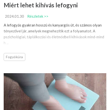
Miért lehet kihívás lefogyni
2024.01.30
Részletek >>
A lefogyás gyakran hosszú és kanyargós út, és számos olyan
tényezővel jár, amelyek megnehezítik ezt a folyamatot. A
pszichológiai, táplálkozási és életmódbeli kihívások mind-mind
h ...
Fogyókúra