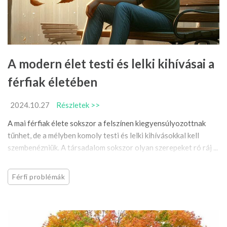
A modern élet testi és lelki kihívásai a
férfiak életében
2024.10.27
Részletek >>
A mai férfiak élete sokszor a felszínen kiegyensúlyozottnak
tűnhet, de a mélyben komoly testi és lelki kihívásokkal kell
szembenézniük. A társadalom sokszor olyan szerepeket ró ráj ...
Férfi problémák