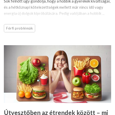
Sok felnőtt úgy gondolja, hogy a hobbik a gyerekek kiváltságai,
és a hétköznapi kötelezettségek mellett már nincs idő vagy
energia új dolgok kipróbálására. Pedig valójában a hobbik ...
Férfi problémák
Útvesztőben az étrendek között – mi