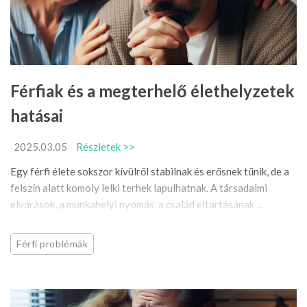
Férfiak és a megterhelő élethelyzetek
hatásai
2025.03.05
Részletek >>
Egy férfi élete sokszor kívülről stabilnak és erősnek tűnik, de a
felszín alatt komoly lelki terhek lapulhatnak. A társadalmi
elvárások, a munkahelyi nyomás, a család eltartásának ...
Férfi problémák