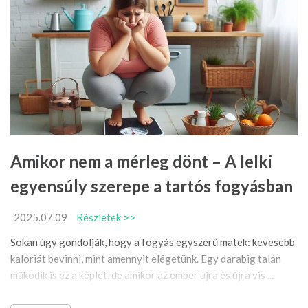
Amikor nem a mérleg dönt – A lelki
egyensúly szerepe a tartós fogyásban
2025.07.09
Részletek >>
Sokan úgy gondolják, hogy a fogyás egyszerű matek: kevesebb
kalóriát bevinni, mint amennyit elégetünk. Egy darabig talán
működik is ez a képlet, de amikor az ember újra és újra vis ...