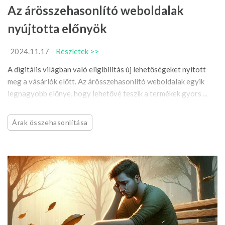
Az árösszehasonlító weboldalak
nyújtotta előnyök
2024.11.17
Részletek >>
A digitális világban való eligibilitás új lehetőségeket nyitott
meg a vásárlók előtt. Az árösszehasonlító weboldalak egyik
legnagyobb előnye, hogy lehetővé teszik a termékek gyors ...
Árak összehasonlítása