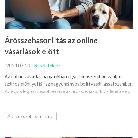
Árösszehasonlítás az online
vásárlások előtt
2024.07.10
Részletek >>
Az online vásárlás napjainkban egyre népszerűbbé válik, és
számos előnnyel jár az hagyományos bolti vásárlással szemben.
Az egyik legfontosabb előnye az árösszehasonlítás lehetőség
...
Árak összehasonlítása