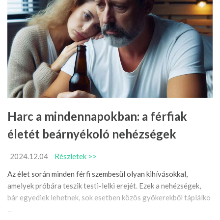
Harc a mindennapokban: a férfiak
életét beárnyékoló nehézségek
2024.12.04
Részletek >>
Az élet során minden férfi szembesül olyan kihívásokkal,
amelyek próbára teszik testi-lelki erejét. Ezek a nehézségek,
bár egyediek lehetnek, sok esetben közös gyökerekből táplálko
...