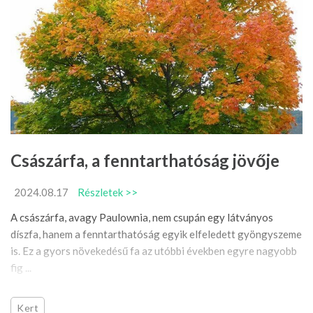
Császárfa, a fenntarthatóság jövője
2024.08.17
Részletek >>
A császárfa, avagy Paulownia, nem csupán egy látványos
díszfa, hanem a fenntarthatóság egyik elfeledett gyöngyszeme
is. Ez a gyors növekedésű fa az utóbbi években egyre nagyobb
fig ...
Kert