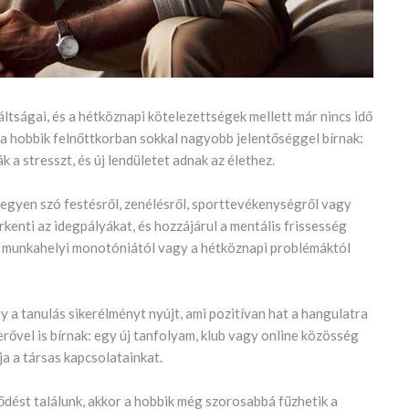
áltságai, és a hétköznapi kötelezettségek mellett már nincs idő
 a hobbik felnőttkorban sokkal nagyobb jelentőséggel bírnak:
 a stresszt, és új lendületet adnak az élethez.
Legyen szó festésről, zenélésről, sporttevékenységről vagy
rkenti az idegpályákat, és hozzájárul a mentális frissesség
a munkahelyi monotóniától vagy a hétköznapi problémáktól
y a tanulás sikerélményt nyújt, ami pozitívan hat a hangulatra
ővel is bírnak: egy új tanfolyam, klub vagy online közösség
a a társas kapcsolatainkat.
ődést találunk, akkor a hobbik még szorosabbá fűzhetik a