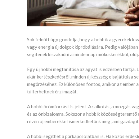
Sok felnőtt úgy gondolja, hogy a hobbik a gyerekek kiv
vagy energia új dolgok kipróbálására. Pedig valójában
segítenek kiszakadni a mindennapi mókuskerékből, oldják
Egy új hobbi megtanítása az agyat is edzésben tartja. 
akár kertészkedésről, minden új készség elsajátítása se
megőrzéséhez. Ez különösen fontos, amikor az ember 
túlterheltnek érzi magát.
A hobbi örömforrást is jelent. Az alkotás, a mozgás vag
és az önbizalomra. Sokszor a hobbik közösségteremtő er
révén új emberekkel ismerkedhetünk meg, ami gazdagítj
A hobbi segíthet a párkapcsolatban is. Ha közös érdekl