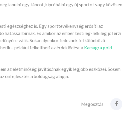
 megtanulni egy táncot, kipróbálni egy új sportot vagy közösen
sti egészséghez is. Egy sporttevékenység erősíti az
 hatással bírnak. És amikor az ember testileg-lelkileg jól érzi
 előnyére válik. Sokan ilyenkor fedeznek fel különböző
etik – például felkeltheti az érdeklődést a
Kamagra gold
nem az életminőség javításának egyik legjobb eszközei. Sosem
s az önfejlesztés a boldogság alapja.
Megosztás