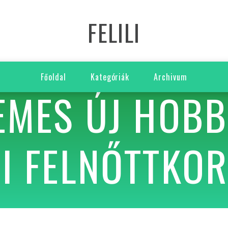
FELILI
Főoldal
Kategóriák
Archivum
EMES ÚJ HOBB
I FELNŐTTKO