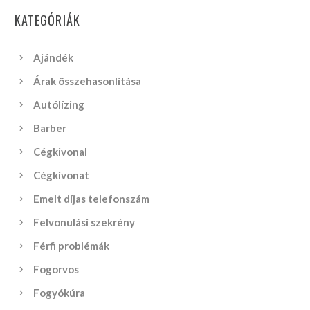
KATEGÓRIÁK
Ajándék
Árak összehasonlítása
Autólízing
Barber
Cégkivonal
Cégkivonat
Emelt díjas telefonszám
Felvonulási szekrény
Férfi problémák
Fogorvos
Fogyókúra