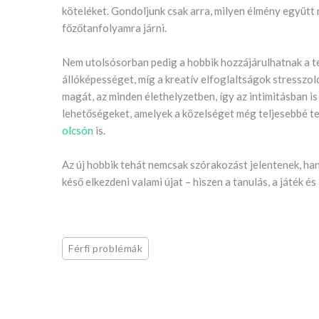
köteléket. Gondoljunk csak arra, milyen élmény együtt
főzőtanfolyamra járni.
Nem utolsósorban pedig a hobbik hozzájárulhatnak a te
állóképességet, míg a kreatív elfoglaltságok stresszoldó
magát, az minden élethelyzetben, így az intimitásban is
lehetőségeket, amelyek a közelséget még teljesebbé teh
olcsón
is.
Az új hobbik tehát nemcsak szórakozást jelentenek, ha
késő elkezdeni valami újat – hiszen a tanulás, a játék é
Férfi problémák