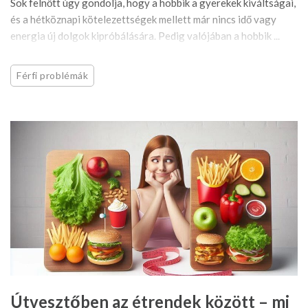
Sok felnőtt úgy gondolja, hogy a hobbik a gyerekek kiváltságai,
és a hétköznapi kötelezettségek mellett már nincs idő vagy
energia új dolgok kipróbálására. Pedig valójában a hobbik ...
Férfi problémák
Útvesztőben az étrendek között – mi