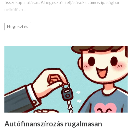
összekapcsolását. A hegesztési eljárások számos iparágban
nélkülözh ...
Hegesztés
Autófinanszírozás rugalmasan