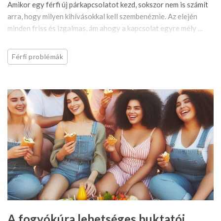
Amikor egy férfi új párkapcsolatot kezd, sokszor nem is számít
arra, hogy milyen kihívásokkal kell szembenéznie. Az elején
minden friss és izgalmas, ám ahogy a kapcsolat egyre mély ...
Férfi problémák
A fogyókúra lehetséges buktatói