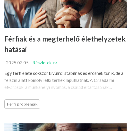
Férfiak és a megterhelő élethelyzetek
hatásai
2025.03.05
Részletek >>
Egy férfi élete sokszor kívülről stabilnak és erősnek tűnik, de a
felszín alatt komoly lelki terhek lapulhatnak. A társadalmi
elvárások, a munkahelyi nyomás, a család eltartásának ...
Férfi problémák