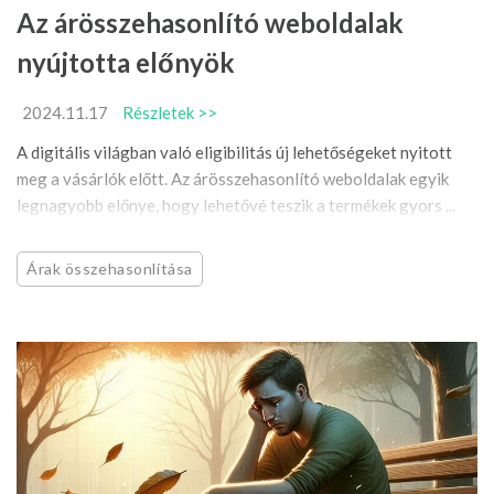
Az árösszehasonlító weboldalak
nyújtotta előnyök
2024.11.17
Részletek >>
A digitális világban való eligibilitás új lehetőségeket nyitott
meg a vásárlók előtt. Az árösszehasonlító weboldalak egyik
legnagyobb előnye, hogy lehetővé teszik a termékek gyors ...
Árak összehasonlítása