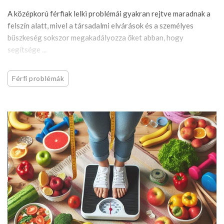
A középkorú férfiak lelki problémái gyakran rejtve maradnak a
felszín alatt, mivel a társadalmi elvárások és a személyes
büszkeség sokszor megakadályozza őket abban, hogy
segítsége ...
Férfi problémák