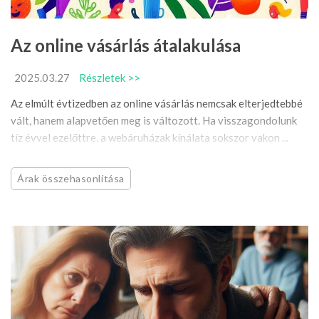
Az online vásárlás átalakulása
2025.03.27
Részletek >>
Az elmúlt évtizedben az online vásárlás nemcsak elterjedtebbé
vált, hanem alapvetően meg is változott. Ha visszagondolunk
tíz évvel ezelőttre, a webáruházak kínálata sokszor vakon ...
Árak összehasonlítása