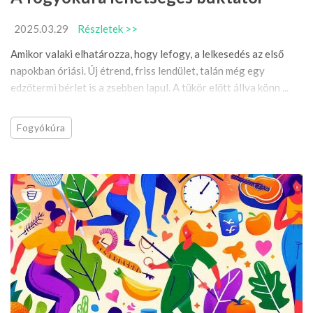
2025.03.29
Részletek >>
Amikor valaki elhatározza, hogy lefogy, a lelkesedés az első
napokban óriási. Új étrend, friss lendület, talán még egy
edzőtermi bérlet is a zsebben lapul. A tükör előtt állva könn ...
Fogyókúra