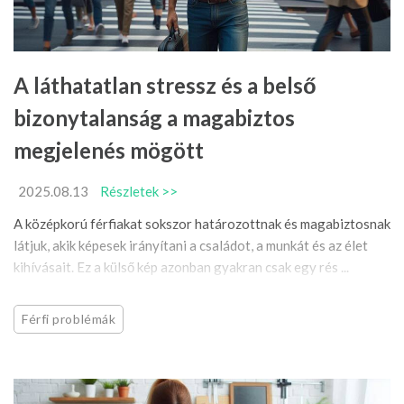
A láthatatlan stressz és a belső
bizonytalanság a magabiztos
megjelenés mögött
2025.08.13
Részletek >>
A középkorú férfiakat sokszor határozottnak és magabiztosnak
látjuk, akik képesek irányítani a családot, a munkát és az élet
kihívásait. Ez a külső kép azonban gyakran csak egy rés ...
Férfi problémák