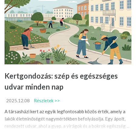
Kertgondozás: szép és egészséges
udvar minden nap
2025.12.08
Részletek >>
A társasházi kert az egyik legfontosabb közös érték, amely a
lakók életminőségét nagymértékben befolyásolja. Egy ápolt,
rendezett udvar, ahol a gyep, a virágok és a bokrok egészség ...