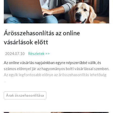
Árösszehasonlítás az online
vásárlások előtt
2024.07.10
Részletek >>
Az online vásárlás napjainkban egyre népszerűbbé válik, és
számos előnnyel jár az hagyományos bolti vásárlással szemben.
Az egyik legfontosabb előnye az árösszehasonlítás lehetőség
...
Árak összehasonlítása