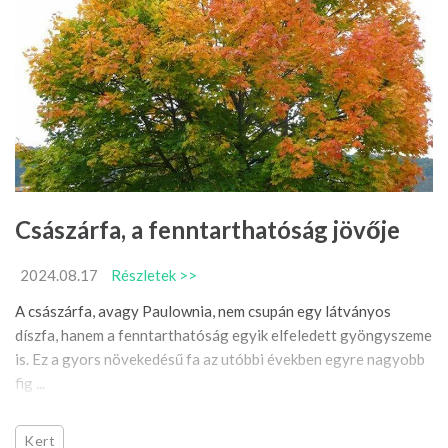
Császárfa, a fenntarthatóság jövője
2024.08.17
Részletek >>
A császárfa, avagy Paulownia, nem csupán egy látványos
díszfa, hanem a fenntarthatóság egyik elfeledett gyöngyszeme
is. Ez a gyors növekedésű fa az utóbbi években egyre nagyobb
fig ...
Kert