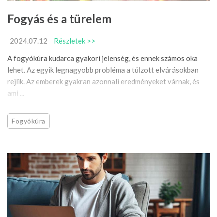
Fogyás és a türelem
2024.07.12
Részletek >>
A fogyókúra kudarca gyakori jelenség, és ennek számos oka
lehet. Az egyik legnagyobb probléma a túlzott elvárásokban
rejlik. Az emberek gyakran azonnali eredményeket várnak, és
ami ...
Fogyókúra