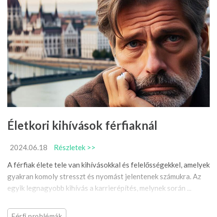
Életkori kihívások férfiaknál
2024.06.18
Részletek >>
A férfiak élete tele van kihívásokkal és felelősségekkel, amelyek
gyakran komoly stresszt és nyomást jelentenek számukra. Az
egyik legnagyobb kihívás a karrierépítés, melynek során ...
Férfi problémák