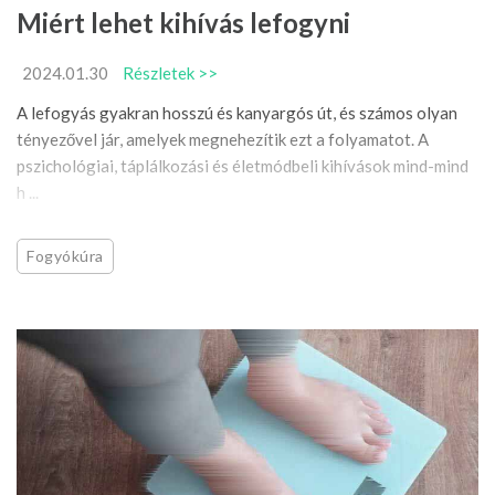
Miért lehet kihívás lefogyni
2024.01.30
Részletek >>
A lefogyás gyakran hosszú és kanyargós út, és számos olyan
tényezővel jár, amelyek megnehezítik ezt a folyamatot. A
pszichológiai, táplálkozási és életmódbeli kihívások mind-mind
h ...
Fogyókúra