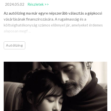
2024.05.02
Részletek >>
Az autólízing ma már egyre népszerűbb választás a gépkocsi
vásárlásának finanszírozására. A rugalmasság és a
költséghatékonyság számos előnnyel jár, amelyeket érdemes
alaposan megf ...
Autólízing