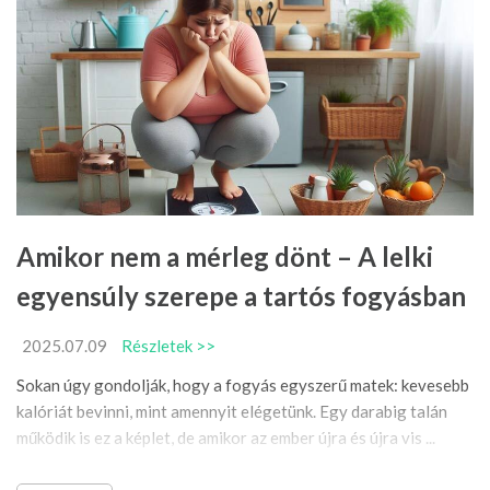
Amikor nem a mérleg dönt – A lelki
egyensúly szerepe a tartós fogyásban
2025.07.09
Részletek >>
Sokan úgy gondolják, hogy a fogyás egyszerű matek: kevesebb
kalóriát bevinni, mint amennyit elégetünk. Egy darabig talán
működik is ez a képlet, de amikor az ember újra és újra vis ...