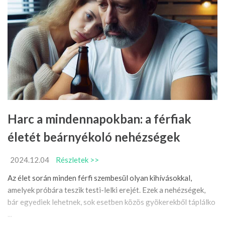
Harc a mindennapokban: a férfiak
életét beárnyékoló nehézségek
2024.12.04
Részletek >>
Az élet során minden férfi szembesül olyan kihívásokkal,
amelyek próbára teszik testi-lelki erejét. Ezek a nehézségek,
bár egyediek lehetnek, sok esetben közös gyökerekből táplálko
...