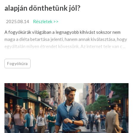
alapján dönthetünk jól?
2025.08.14
Részletek >>
A fogyókúrák világában a legnagyobb kihívást sokszor nem
maga a diéta betartása jelenti, hanem annak kiválasztása, hogy
egyáltalán milyen étrendet kövessünk. Az internet tele van c ...
Fogyókúra