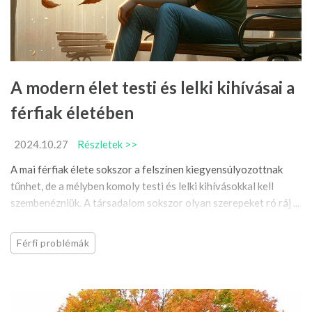
A modern élet testi és lelki kihívásai a
férfiak életében
2024.10.27
Részletek >>
A mai férfiak élete sokszor a felszínen kiegyensúlyozottnak
tűnhet, de a mélyben komoly testi és lelki kihívásokkal kell
szembenézniük. A társadalom sokszor olyan szerepeket ró ráj ...
Férfi problémák