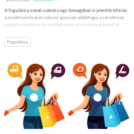
A fogyókúra sokak számára egy önmagában is jelentős kihívás:
a kezdeti motiváció sokszor gyorsan alábbhagy, a cél elérése
pedig hosszabb és fárasztóbb lehet, mint elsőre gondoltuk. ...
Fogyókúra