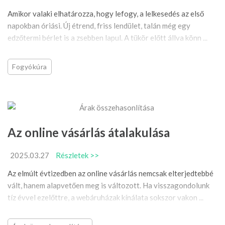
Amikor valaki elhatározza, hogy lefogy, a lelkesedés az első
napokban óriási. Új étrend, friss lendület, talán még egy
edzőtermi bérlet is a zsebben lapul. A tükör előtt állva könn ...
Fogyókúra
Az online vásárlás átalakulása
2025.03.27
Részletek >>
Az elmúlt évtizedben az online vásárlás nemcsak elterjedtebbé
vált, hanem alapvetően meg is változott. Ha visszagondolunk
tíz évvel ezelőttre, a webáruházak kínálata sokszor vakon ...