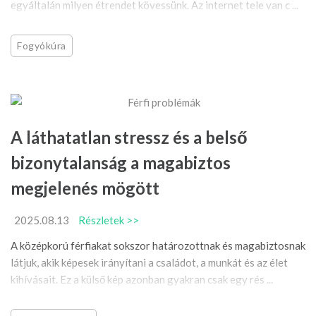
egyáltalán milyen étrendet kövessünk. Az internet tele van c ...
Fogyókúra
A láthatatlan stressz és a belső
bizonytalanság a magabiztos
megjelenés mögött
2025.08.13
Részletek >>
A középkorú férfiakat sokszor határozottnak és magabiztosnak
látjuk, akik képesek irányítani a családot, a munkát és az élet
kihívásait. Ez a külső kép azonban gyakran csak egy rés ...