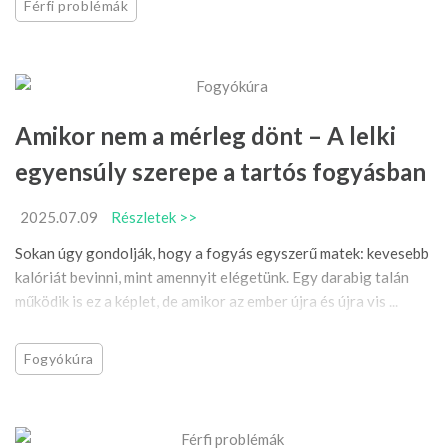
Férfi problémák
Amikor nem a mérleg dönt – A lelki
egyensúly szerepe a tartós fogyásban
2025.07.09
Részletek >>
Sokan úgy gondolják, hogy a fogyás egyszerű matek: kevesebb
kalóriát bevinni, mint amennyit elégetünk. Egy darabig talán
működik is ez a képlet, de amikor az ember újra és újra vis ...
Fogyókúra