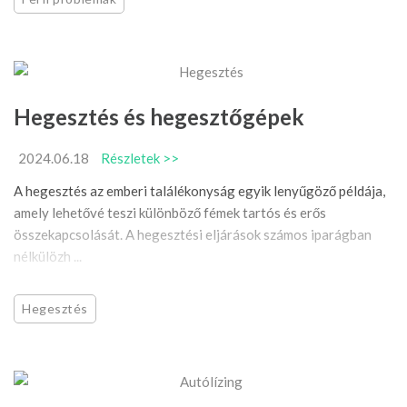
Hegesztés és hegesztőgépek
2024.06.18
Részletek >>
A hegesztés az emberi találékonyság egyik lenyűgöző példája,
amely lehetővé teszi különböző fémek tartós és erős
összekapcsolását. A hegesztési eljárások számos iparágban
nélkülözh ...
Hegesztés