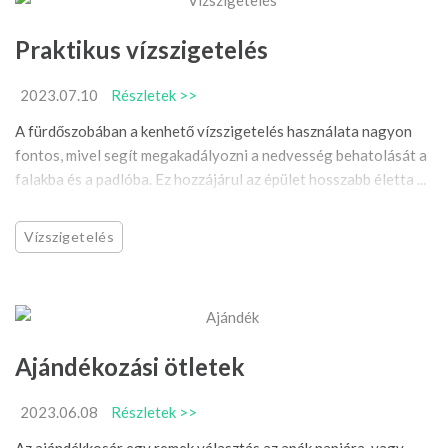
Praktikus vízszigetelés
2023.07.10
Részletek >>
A fürdőszobában a kenhető vízszigetelés használata nagyon
fontos, mivel segít megakadályozni a nedvesség behatolását a
falakba és a padlóba. Ez hozzájárul az épület hosszabb életta ...
Vízszigetelés
Ajándékozási ötletek
2023.06.08
Részletek >>
Az ajándékkosár egy remek választás az apák napjára, vagy