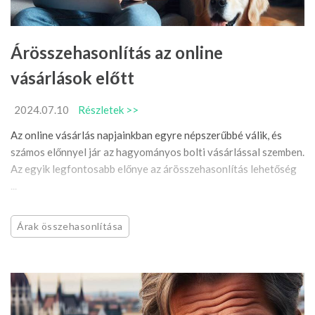
Árösszehasonlítás az online
vásárlások előtt
2024.07.10
Részletek >>
Az online vásárlás napjainkban egyre népszerűbbé válik, és
számos előnnyel jár az hagyományos bolti vásárlással szemben.
Az egyik legfontosabb előnye az árösszehasonlítás lehetőség
...
Árak összehasonlítása