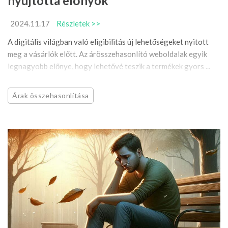
nyújtotta előnyök
2024.11.17
Részletek >>
A digitális világban való eligibilitás új lehetőségeket nyitott
meg a vásárlók előtt. Az árösszehasonlító weboldalak egyik
legnagyobb előnye, hogy lehetővé teszik a termékek gyors ...
Árak összehasonlítása