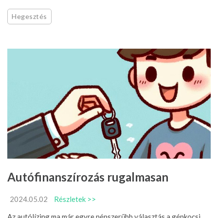
Hegesztés
Autófinanszírozás rugalmasan
2024.05.02
Részletek >>
Az autólízing ma már egyre népszerűbb választás a gépkocsi