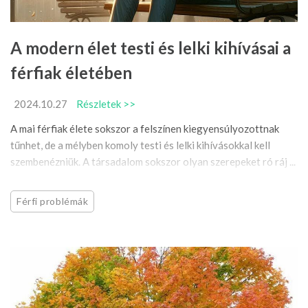
A modern élet testi és lelki kihívásai a
férfiak életében
2024.10.27
Részletek >>
A mai férfiak élete sokszor a felszínen kiegyensúlyozottnak
tűnhet, de a mélyben komoly testi és lelki kihívásokkal kell
szembenézniük. A társadalom sokszor olyan szerepeket ró ráj ...
Férfi problémák