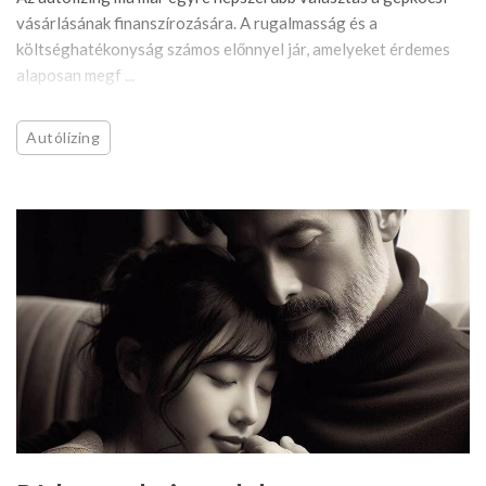
vásárlásának finanszírozására. A rugalmasság és a
költséghatékonyság számos előnnyel jár, amelyeket érdemes
alaposan megf ...
Autólízing