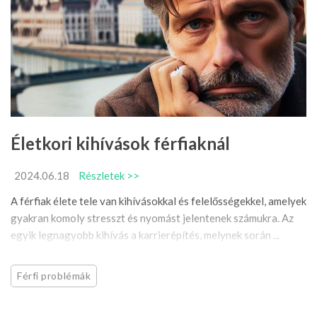
Életkori kihívások férfiaknál
2024.06.18
Részletek >>
A férfiak élete tele van kihívásokkal és felelősségekkel, amelyek
gyakran komoly stresszt és nyomást jelentenek számukra. Az
egyik legnagyobb kihívás a karrierépítés, melynek során ...
Férfi problémák