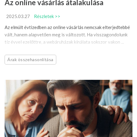
Az online vásárlás átalakulása
2025.03.27
Részletek >>
Az elmúlt évtizedben az online vásárlás nemcsak elterjedtebbé
vált, hanem alapvetően meg is változott. Ha visszagondolunk
tíz évvel ezelőttre, a webáruházak kínálata sokszor vakon ...
Árak összehasonlítása