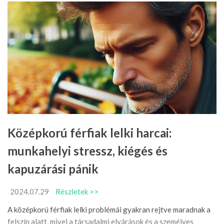
Középkorú férfiak lelki harcai:
munkahelyi stressz, kiégés és
kapuzárási pánik
2024.07.29
Részletek >>
A középkorú férfiak lelki problémái gyakran rejtve maradnak a
felszín alatt, mivel a társadalmi elvárások és a személyes