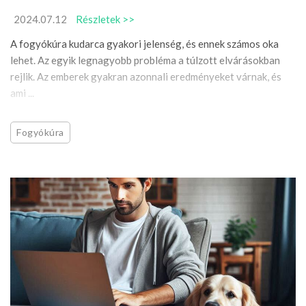
2024.07.12
Részletek >>
A fogyókúra kudarca gyakori jelenség, és ennek számos oka
lehet. Az egyik legnagyobb probléma a túlzott elvárásokban
rejlik. Az emberek gyakran azonnali eredményeket várnak, és
ami ...
Fogyókúra