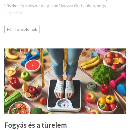
büszkeség sokszor megakadályozza őket abban, hogy
segítsége ...
Férfi problémák
Fogyás és a türelem