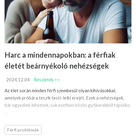
Harc a mindennapokban: a férfiak
életét beárnyékoló nehézségek
2024.12.04
Részletek >>
Az élet során minden férfi szembesül olyan kihívásokkal,
amelyek próbára teszik testi-lelki erejét. Ezek a nehézségek,
bár egyediek lehetnek, sok esetben közös gyökerekből táplálko
...
Férfi problémák