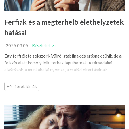
Férfiak és a megterhelő élethelyzetek
hatásai
2025.03.05
Részletek >>
Egy férfi élete sokszor kívülről stabilnak és erősnek tűnik, de a
felszín alatt komoly lelki terhek lapulhatnak. A társadalmi
elvárások, a munkahelyi nyomás, a család eltartásának ...
Férfi problémák