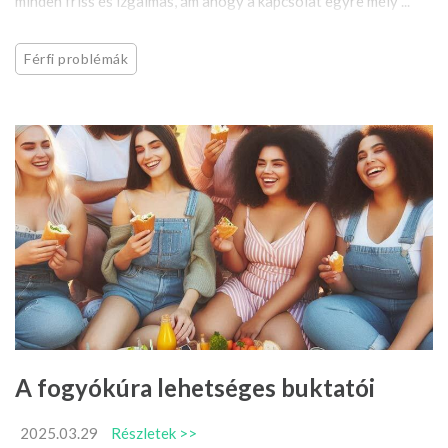
minden friss és izgalmas, ám ahogy a kapcsolat egyre mély ...
Férfi problémák
A fogyókúra lehetséges buktatói
2025.03.29
Részletek >>