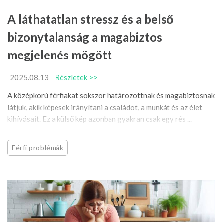
A láthatatlan stressz és a belső
bizonytalanság a magabiztos
megjelenés mögött
2025.08.13
Részletek >>
A középkorú férfiakat sokszor határozottnak és magabiztosnak
látjuk, akik képesek irányítani a családot, a munkát és az élet
kihívásait. Ez a külső kép azonban gyakran csak egy rés ...
Férfi problémák