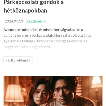
Párkapcsolati gondok a
hétköznapokban
2024.03.19
Részletek >>
Az emberek mindenhol és mindenkor vágyakoztak a
boldogságra, és a párkapcsolatokban ezt a boldogságot
gyakran megtalálják. Azonban a boldogság elérése és
megőrzése sosem egy könnyű ...
Férfi problémák