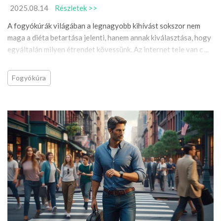
2025.08.14
Részletek >>
A fogyókúrák világában a legnagyobb kihívást sokszor nem
maga a diéta betartása jelenti, hanem annak kiválasztása, hogy
egyáltalán milyen étrendet kövessünk. Az internet tele van c ...
Fogyókúra