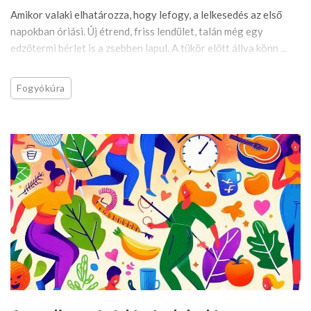
Amikor valaki elhatározza, hogy lefogy, a lelkesedés az első
napokban óriási. Új étrend, friss lendület, talán még egy
edzőtermi bérlet is a zsebben lapul. A tükör előtt állva könn ...
Fogyókúra