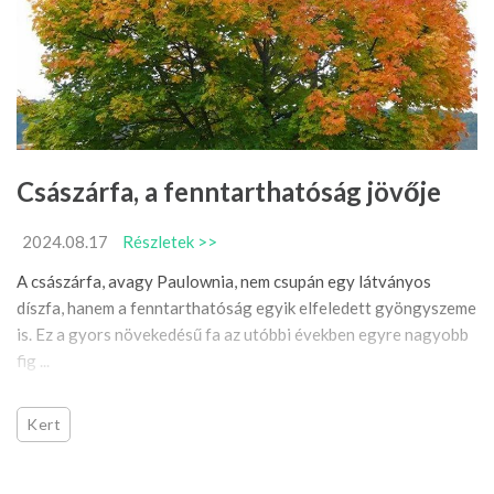
Császárfa, a fenntarthatóság jövője
2024.08.17
Részletek >>
A császárfa, avagy Paulownia, nem csupán egy látványos
díszfa, hanem a fenntarthatóság egyik elfeledett gyöngyszeme
is. Ez a gyors növekedésű fa az utóbbi években egyre nagyobb
fig ...
Kert