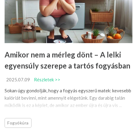
Amikor nem a mérleg dönt – A lelki
egyensúly szerepe a tartós fogyásban
2025.07.09
Részletek >>
Sokan úgy gondolják, hogy a fogyás egyszerű matek: kevesebb
kalóriát bevinni, mint amennyit elégetünk. Egy darabig talán
működik is ez a képlet, de amikor az ember újra és újra vis ...
Fogyókúra