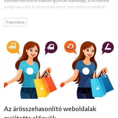
a kezdeti motiváció sokszor gyorsan alábbhagy, a cél elérése
pedig hosszabb és fárasztóbb lehet, mint elsőre gondoltuk. ...
Fogyókúra
Az árösszehasonlító weboldalak