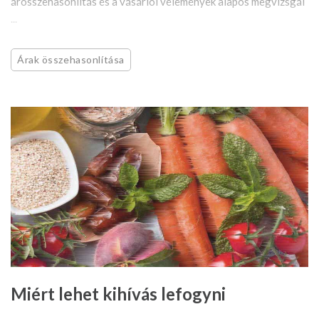
árösszehasonlítás és a vásárlói vélemények alapos megvizsgál
...
Árak összehasonlítása
Miért lehet kihívás lefogyni