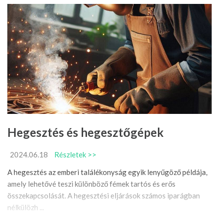
Hegesztés és hegesztőgépek
2024.06.18
Részletek >>
A hegesztés az emberi találékonyság egyik lenyűgöző példája,
amely lehetővé teszi különböző fémek tartós és erős
összekapcsolását. A hegesztési eljárások számos iparágban
nélkülözh ...